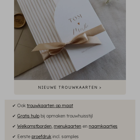
NIEUWE TROUWKAARTEN >
✔ Ook
trouwkaarten op maat
✔
Gratis hulp
bij opmaken trouwhuisstijl
✔
Welkomstborden
,
menukaarten
en
naamkaartjes
✔ Eerste
proefdruk
incl. samples