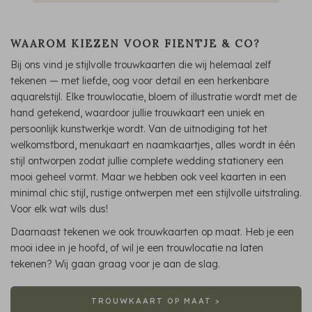
WAAROM KIEZEN VOOR FIENTJE & CO?
Bij ons vind je stijlvolle trouwkaarten die wij helemaal zelf
tekenen — met liefde, oog voor detail en een herkenbare
aquarelstijl. Elke trouwlocatie, bloem of illustratie wordt met de
hand getekend, waardoor jullie trouwkaart een uniek en
persoonlijk kunstwerkje wordt. Van de uitnodiging tot het
welkomstbord, menukaart en naamkaartjes, alles wordt in één
stijl ontworpen zodat jullie complete wedding stationery een
mooi geheel vormt. Maar we hebben ook veel kaarten in een
minimal chic stijl, rustige ontwerpen met een stijlvolle uitstraling.
Voor elk wat wils dus!
Daarnaast tekenen we ook trouwkaarten op maat. Heb je een
mooi idee in je hoofd, of wil je een trouwlocatie na laten
tekenen? Wij gaan graag voor je aan de slag.
TROUWKAART OP MAAT >