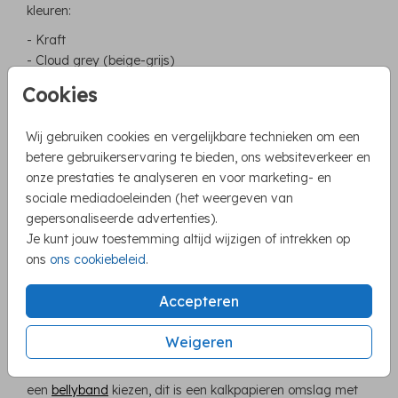
kleuren:
- Kraft
- Cloud grey (beige-grijs)
- Berry red (kersenrood)
Cookies
- Rich navy (donkerblauw)
- Misty blue (middenblauw)
Wij gebruiken cookies en vergelijkbare technieken om een
- Forest green (donkergroen)
betere gebruikerservaring te bieden, ons websiteverkeer en
Kies een kleur die past bij het thema van jullie bruiloft, en
onze prestaties te analyseren en voor marketing- en
die mooi bij de kaart past. Hebben jullie advies nodig,
sociale mediadoeleinden (het weergeven van
vraag het ons gerust!
gepersonaliseerde advertenties).
Je kunt jouw toestemming altijd wijzigen of intrekken op
ons
ons cookiebeleid
.
4. HOE SLUIT JE EEN POCKETFOLD
TROUWKAART
Accepteren
Er zijn verschillende manieren om het mapje te sluiten. Een
mooie sluitsticker met jullie intialen is een mooie optie.
Weigeren
Maar je kunt ook een
lakzegel
kiezen, we hebben in onze
shop drie verschillende varianten. Daarnaast kan je ook
een
bellyband
kiezen, dit is een kalkpapieren omslag met