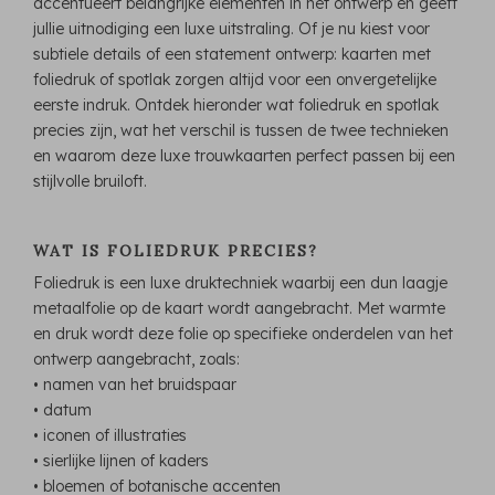
accentueert belangrijke elementen in het ontwerp en geeft
jullie uitnodiging een luxe uitstraling. Of je nu kiest voor
subtiele details of een statement ontwerp: kaarten met
foliedruk of spotlak zorgen altijd voor een onvergetelijke
eerste indruk. Ontdek hieronder wat foliedruk en spotlak
precies zijn, wat het verschil is tussen de twee technieken
en waarom deze luxe trouwkaarten perfect passen bij een
stijlvolle bruiloft.
WAT IS FOLIEDRUK PRECIES?
Foliedruk is een luxe druktechniek waarbij een dun laagje
metaalfolie op de kaart wordt aangebracht. Met warmte
en druk wordt deze folie op specifieke onderdelen van het
ontwerp aangebracht, zoals:
• namen van het bruidspaar
• datum
• iconen of illustraties
• sierlijke lijnen of kaders
• bloemen of botanische accenten