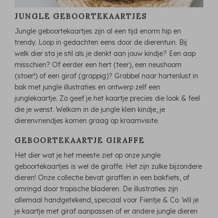
JUNGLE GEBOORTEKAARTJES
Jungle geboortekaartjes zijn al een tijd enorm hip en
trendy. Loop in gedachten eens door de dierentuin. Bij
welk dier sta je stil als je denkt aan jouw kindje? Een aap
misschien? Of eerder een hert (teer), een neushoorn
(stoer!) of een giraf (grappig)? Grabbel naar hartenlust in
bak met jungle illustraties en ontwerp zelf een
junglekaartje. Zo geef je het kaartje precies die look & feel
die je wenst. Welkom in de jungle klein kindje, je
dierenvriendjes komen graag op kraamvisite.
GEBOORTEKAARTJE GIRAFFE
Het dier wat je het meeste ziet op onze jungle
geboortekaartjes is wel de giraffe. Het zijn zulke bijzondere
dieren! Onze collectie bevat giraffen in een bakfiets, of
omringd door tropische bladeren. De illustraties zijn
allemaal handgetekend, speciaal voor Fientje & Co. Wil je
je kaartje met giraf aanpassen of er andere jungle dieren