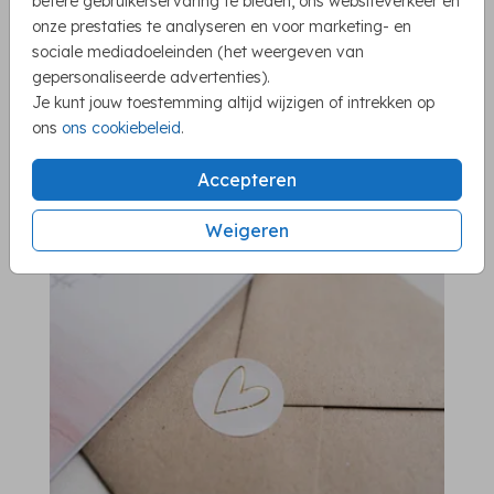
betere gebruikerservaring te bieden, ons websiteverkeer en
onze prestaties te analyseren en voor marketing- en
sociale mediadoeleinden (het weergeven van
gepersonaliseerde advertenties).
Je kunt jouw toestemming altijd wijzigen of intrekken op
ons
ons cookiebeleid
.
ENVELOPPEN
Accepteren
Weigeren