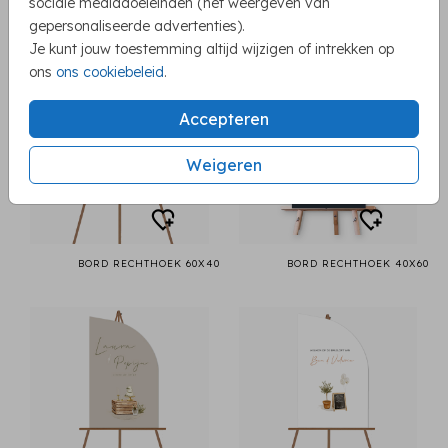
sociale mediadoeleinden (het weergeven van
BORD RECHTHOEK 60X40
BORD RECHTHOEK 60X40
gepersonaliseerde advertenties).
Je kunt jouw toestemming altijd wijzigen of intrekken op
ons
ons cookiebeleid
.
Accepteren
Weigeren
BORD RECHTHOEK 60X40
BORD RECHTHOEK 40X60