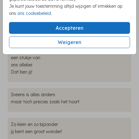
Je kunt jouw toestemming altijd wijzigen of intrekken op
Mama's liefde zullen we
ons
ons cookiebeleid
.
moeten delen
Papa's trots zijn we allebei
Accepteren
Maar als broertje ben je alleen van mij
Weigeren
Een klein groot gelukje
een stukje van
ons allebei
Dat ben jij!
Ineens is alles anders
maar toch precies zoals het hoort
Zo klein en zo bijzonder
jij bent een groot wonder!