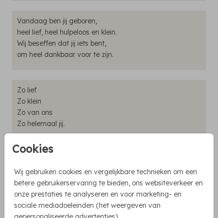
Vandaag ben jij geboren,
heel lief, heel hulpeloos en klein.
Wij beseffen dat jij iets bent,
om heel dankbaar voor te zijn.
Zo lief
Zo klein
Zo van ons
Zo helemaal jij.
Cookies
Daar ben je dan
met je kleine voetjes en warme lijfje
Wij gebruiken cookies en vergelijkbare technieken om een
onze nieuwe grote liefde
betere gebruikerservaring te bieden, ons websiteverkeer en
en dat blijf je!
onze prestaties te analyseren en voor marketing- en
sociale mediadoeleinden (het weergeven van
gepersonaliseerde advertenties).