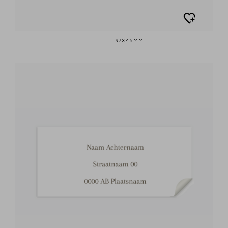
97X45MM