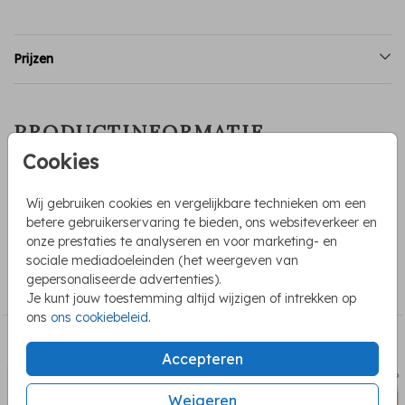
Prijzen
PRODUCTINFORMATIE
Cookies
OMSCHRIJVING
Welkomstbord voor de bruiloft met een eigen ontwerp. Het
Wij gebruiken cookies en vergelijkbare technieken om een
formaat van dit bord is 55 x 73 cm
betere gebruikerservaring te bieden, ons websiteverkeer en
onze prestaties te analyseren en voor marketing- en
sociale mediadoeleinden (het weergeven van
COLLECTIE
gepersonaliseerde advertenties).
Welkomstbord
Je kunt jouw toestemming altijd wijzigen of intrekken op
ons
ons cookiebeleid
.
BEKIJK OOK
Accepteren
welkomstbord
welkom
Weigeren