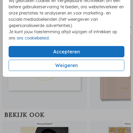
Wij gebruiken cookies en vergelijkbare technieken om een
betere gebruikerservaring te bieden, ons websiteverkeer en
onze prestaties te analyseren en voor marketing- en
PASSEND BIJ DE KAART
sociale mediadoeleinden (het weergeven van
gepersonaliseerde advertenties).
Dagprogamma
gaste
Je kunt jouw toestemming altijd wijzigen of intrekken op
ons
ons cookiebeleid
.
Accepteren
Weigeren
BEKIJK OOK
trouwkaart
trouw