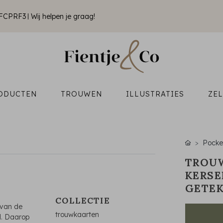
k FCPRF3
Wij helpen je graag!
ODUCTEN
TROUWEN
ILLUSTRATIES
ZE
Pocke
TROU
KERSE
GETE
COLLECTIE
 van de
trouwkaarten
d. Daarop