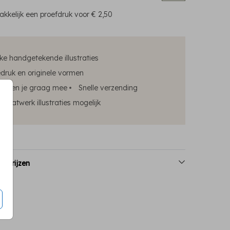
kkelijk een proefdruk voor
€ 2,50
ke handgetekende illustraties
edruk en originele vormen
elpen je graag mee
Snelle verzending
maatwerk illustraties mogelijk
n prijzen
rouwkaart
trouwkaart
trouwkaart