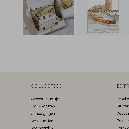
COLLECTIES
EXTR
Geboortekaartjes
Envelo
Trouwkaarten
Sluitze
Uitnodigingen
Geboor
Kerstkaarten
Poster
Raamborden
Touw e