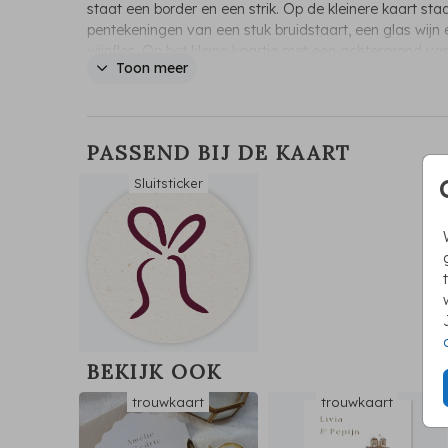
staat een border en een strik. Op de kleinere kaart sta
pentekeningen van een stuk bruidstaart, een glas wijn 
wijnfles. Op het kleine kaartje met een achtergrond va
Toon meer
strepen staan de locaties. Achterop kan je nog informa
over de tijden.
PASSEND BIJ DE KAART
Sluitsticker
BEKIJK OOK
trouwkaart
trouwkaart