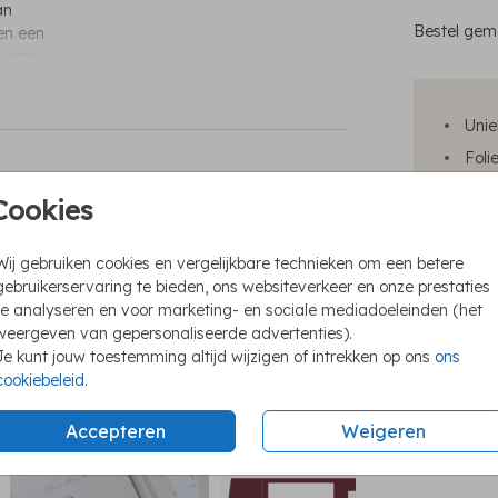
an
Bestel gema
en een
n roze
tie zetten
Unie
Foli
We h
Cookies
Ook 
Wij gebruiken cookies en vergelijkbare technieken om een betere
gebruikerservaring te bieden, ons websiteverkeer en onze prestaties
te analyseren en voor marketing- en sociale mediadoeleinden (het
weergeven van gepersonaliseerde advertenties).
Formaten e
Je kunt jouw toestemming altijd wijzigen of intrekken op ons
ons
cookiebeleid
.
Accepteren
Weigeren
trouwkaart
trouwkaart
t