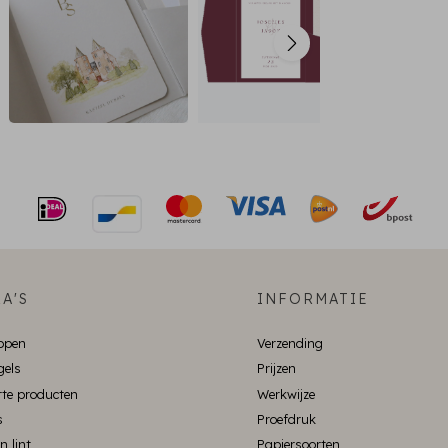
A'S
INFORMATIE
ppen
Verzending
gels
Prijzen
te producten
Werkwijze
s
Proefdruk
n lint
Papiersoorten