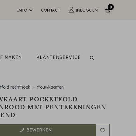
0
INFO
CONTACT
INLOGGEN
LF MAKEN
KLANTENSERVICE
tfold rechthoek
trouwkaarten
WKAART POCKETFOLD
NROOD MET PENTEKENINGEN
KEND
BEWERKEN