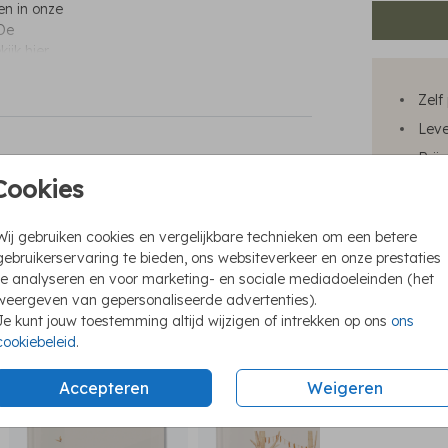
ken in onze
 De
kijk hier
Zelf
Leve
Prij
Cookies
Wij gebruiken cookies en vergelijkbare technieken om een betere
gebruikerservaring te bieden, ons websiteverkeer en onze prestaties
Prijzen
te analyseren en voor marketing- en sociale mediadoeleinden (het
weergeven van gepersonaliseerde advertenties).
Je kunt jouw toestemming altijd wijzigen of intrekken op ons
ons
cookiebeleid
.
Accepteren
Weigeren
kraambezoekboek
kraambezoekboek
kraa