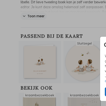
libelle. Dit lieve tweeling boek kan je zelf verder bewer
editor. Je kunt deze omslag helemaal zelf aanpassen.
binnenkant van het boek bevat standaard pagina's.
Be
Toon meer
de binnenkant
PASSEND BIJ DE KAART
Sluitzegel
BEKIJK OOK
kraambezoekboek
kraambezoekboek