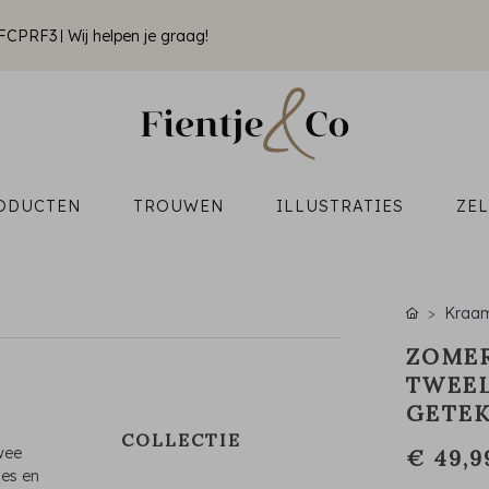
k FCPRF3
Wij helpen je graag!
ODUCTEN
TROUWEN
ILLUSTRATIES
ZE
Kraam
ZOME
TWEEL
GETE
COLLECTIE
wee
€ 49,9
jes en