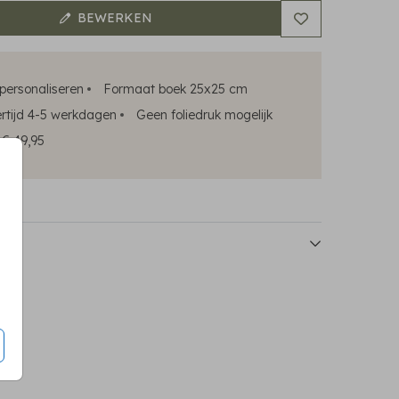
BEWERKEN
 personaliseren
Formaat boek 25x25 cm
rtijd 4-5 werkdagen
Geen foliedruk mogelijk
s € 49,95
mbezoekboek
kraambezoekboek
kraambezoekb