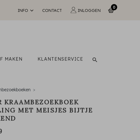
0
INFO
CONTACT
INLOGGEN
LF MAKEN
KLANTENSERVICE
bezoekboeken
R KRAAMBEZOEKBOEK
ING MET MEISJES BIJTJE
KEND
9