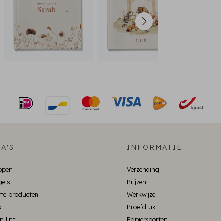
A'S
INFORMATIE
ppen
Verzending
gels
Prijzen
te producten
Werkwijze
s
Proefdruk
n lint
Papiersoorten