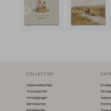
COLLECTIES
EXTR
Geboortekaartjes
Envelo
Trouwkaarten
Sluitze
Uitnodigingen
Geboor
Kerstkaarten
Poster
Raamborden
Touw e