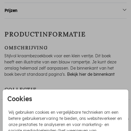
Prijzen
PRODUCTINFORMATIE
OMSCHRIJVING
Stijlvol kraambezoekboek voor een klein ventje. Dit boek
heeft een illustratie van een blauw rompertje. Je kunt deze
omslag helemaal zelf aanpassen. De binnenkant van het
boek bevat standaard pagina's.
Bekijk hier de binnenkant
COLLECTIE
Cookies
PASSEND BIJ DE KAART
Wij gebruiken cookies en vergelijkbare technieken om een
betere gebruikerservaring te bieden, ons websiteverkeer en
sluit
onze prestaties te analyseren en voor marketing- en
sociale mediadoeleinden (het weergeven van