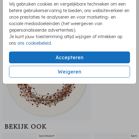
Wij gebruiken cookies en vergelijkbare technieken om een
kerstkaarten
betere gebruikerservaring te bieden, ons websiteverkeer en
onze prestaties te analyseren en voor marketing- en
sociale mediadoeleinden (het weergeven van
PASSEND BIJ DE KAART
gepersonaliseerde advertenties).
sluitzegel
Je kunt jouw toestemming altijd wijzigen of intrekken op
ons
ons cookiebeleid
.
Accepteren
Weigeren
BEKIJK OOK
kerstkaart
kerst