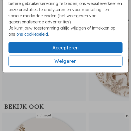
betere gebruikerservaring te bieden, ons websiteverkeer en
onze prestaties te analyseren en voor marketing- en
PASSEND BIJ DE KAART
sociale mediadoeleinden (het weergeven van
poster
sluit
gepersonaliseerde advertenties).
Je kunt jouw toestemming altijd wijzigen of intrekken op
ons
ons cookiebeleid
.
Accepteren
Weigeren
BEKIJK OOK
sluitzegel
pos