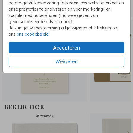
betere gebruikerservaring te bieden, ons websiteverkeer en
PASSEND BIJ DE KAART
onze prestaties te analyseren en voor marketing- en
sociale mediadoeleinden (het weergeven van
save the date
trouw
gepersonaliseerde advertenties).
Je kunt jouw toestemming altijd wijzigen of intrekken op
ons
ons cookiebeleid
.
Accepteren
Weigeren
BEKIJK OOK
gastenboek