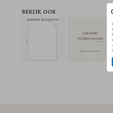
BEKIJK OOK
dubbele boogvorm