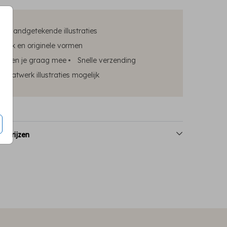
ke handgetekende illustraties
edruk en originele vormen
elpen je graag mee
Snelle verzending
maatwerk illustraties mogelijk
n prijzen