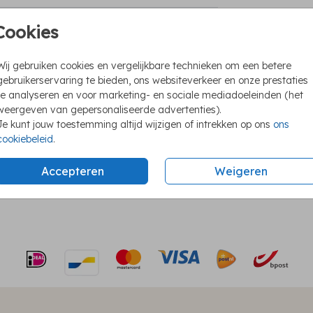
Cookies
Unie
geboortekaartje
Foli
Wij gebruiken cookies en vergelijkbare technieken om een betere
gebruikerservaring te bieden, ons websiteverkeer en onze prestaties
We h
te analyseren en voor marketing- en sociale mediadoeleinden (het
Ook 
weergeven van gepersonaliseerde advertenties).
Je kunt jouw toestemming altijd wijzigen of intrekken op ons
ons
cookiebeleid
.
Accepteren
Weigeren
Formaten e