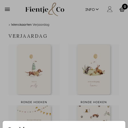
0
INFO
>
Wenskaarten
Verjaardag
VERJAARDAG
RONDE HOEKEN
RONDE HOEKEN