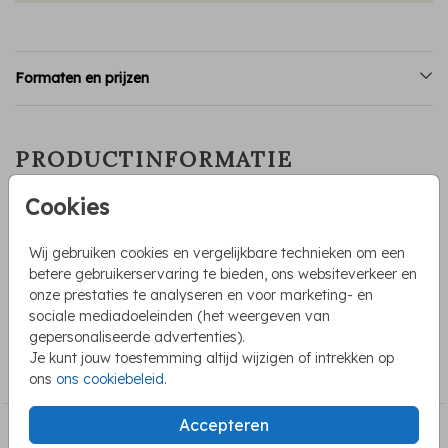
Formaten en prijzen
PRODUCTINFORMATIE
Cookies
OMSCHRIJVING
Vrolijke uitnodiging voor een kinderfeestje in jungle thema.
Wij gebruiken cookies en vergelijkbare technieken om een
Op dit kaartje staat een giraffe, een zebra en een klein
betere gebruikerservaring te bieden, ons websiteverkeer en
aapje met een ballon. Je kunt deze uitnodiging zelf
onze prestaties te analyseren en voor marketing- en
aanpassen en bewerken.
sociale mediadoeleinden (het weergeven van
gepersonaliseerde advertenties).
COLLECTIE
Je kunt jouw toestemming altijd wijzigen of intrekken op
Kinderfeestje
ons
ons cookiebeleid
.
Accepteren
BEKIJK OOK