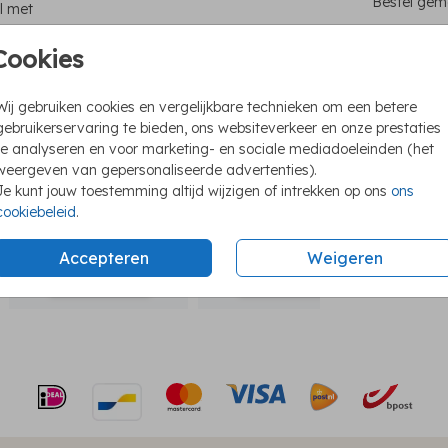
Bestel gema
el met
Cookies
Unie
Wij gebruiken cookies en vergelijkbare technieken om een betere
Foli
gebruikerservaring te bieden, ons websiteverkeer en onze prestaties
trouwkaart
We h
te analyseren en voor marketing- en sociale mediadoeleinden (het
weergeven van gepersonaliseerde advertenties).
Ook 
Je kunt jouw toestemming altijd wijzigen of intrekken op ons
ons
cookiebeleid
.
Accepteren
Weigeren
Formaten e