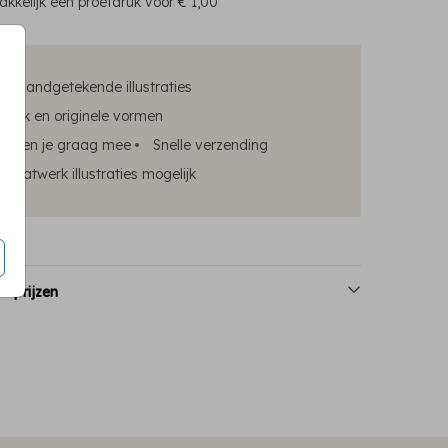
kkelijk een proefdruk voor
€ 1,00
ke handgetekende illustraties
edruk en originele vormen
elpen je graag mee
Snelle verzending
maatwerk illustraties mogelijk
n prijzen