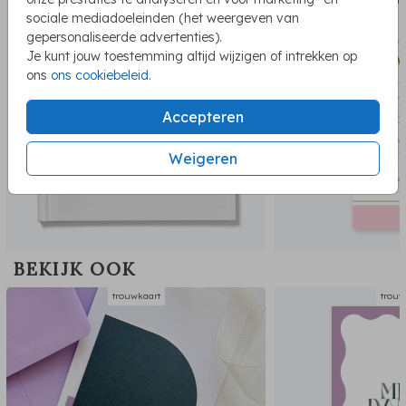
gastenboek
menu
sociale mediadoeleinden (het weergeven van
gepersonaliseerde advertenties).
Je kunt jouw toestemming altijd wijzigen of intrekken op
ons
ons cookiebeleid
.
Accepteren
Weigeren
BEKIJK OOK
trouwkaart
trouw