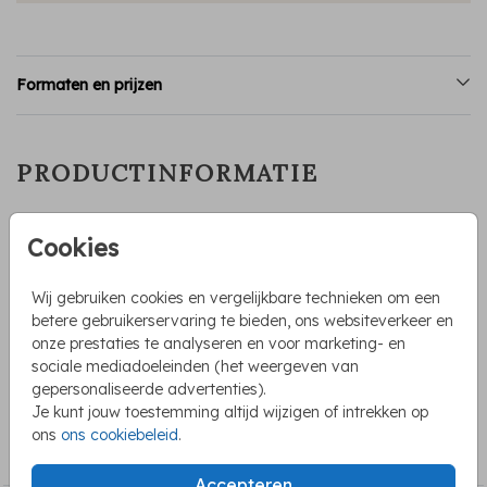
Formaten en prijzen
PRODUCTINFORMATIE
OMSCHRIJVING
Cookies
Achterkant van een trouwkaart mat kalkpapier. Deze
trouwkaart bestaat uit 2 delen. De voorkant is een
Wij gebruiken cookies en vergelijkbare technieken om een
kalkpapier vel met goudfolie namen en teksten. Deze kaart
betere gebruikerservaring te bieden, ons websiteverkeer en
bevat voorop een eigen foto en op de achterkant staat de
onze prestaties te analyseren en voor marketing- en
uitnodigingstekst. Maak de kaarten aan elkaar vast met
Toon meer
sociale mediadoeleinden (het weergeven van
een paperclip. Heb je hulp nodig met deze kaart, neem dan
gepersonaliseerde advertenties).
contact met ons op.
Je kunt jouw toestemming altijd wijzigen of intrekken op
COLLECTIE
ons
ons cookiebeleid
.
Trouwkaarten met folie
Accepteren