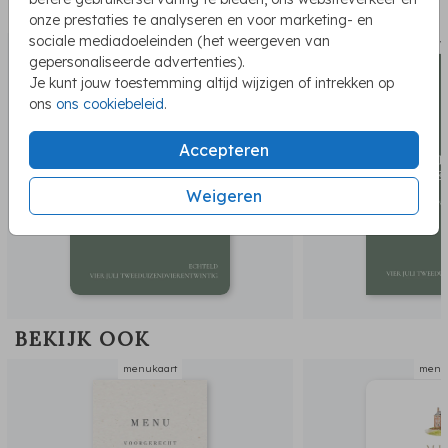
PASSEND BIJ DE KAART
onze prestaties te analyseren en voor marketing- en
sociale mediadoeleinden (het weergeven van
save the date
trouw
gepersonaliseerde advertenties).
Je kunt jouw toestemming altijd wijzigen of intrekken op
ons
ons cookiebeleid
.
Accepteren
Weigeren
BEKIJK OOK
menukaart
menu