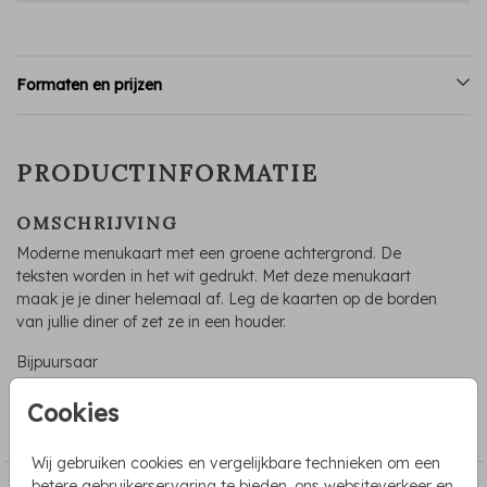
Formaten en prijzen
PRODUCTINFORMATIE
OMSCHRIJVING
Moderne menukaart met een groene achtergrond. De
teksten worden in het wit gedrukt. Met deze menukaart
maak je je diner helemaal af. Leg de kaarten op de borden
van jullie diner of zet ze in een houder.
Bijpuursaar
COLLECTIE
Cookies
Menukaarten
Wij gebruiken cookies en vergelijkbare technieken om een
betere gebruikerservaring te bieden, ons websiteverkeer en