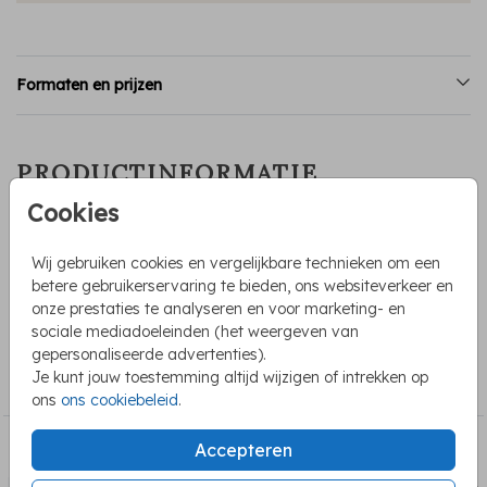
Formaten en prijzen
PRODUCTINFORMATIE
Cookies
OMSCHRIJVING
Mooie eenvoudige menukaart voor een bruiloft. Deze kaart
Wij gebruiken cookies en vergelijkbare technieken om een
voor jullie bruiloft diner is clean met een witte achtergrond
betere gebruikerservaring te bieden, ons websiteverkeer en
en zwarte letters.
onze prestaties te analyseren en voor marketing- en
sociale mediadoeleinden (het weergeven van
COLLECTIE
gepersonaliseerde advertenties).
Je kunt jouw toestemming altijd wijzigen of intrekken op
Menukaarten
ons
ons cookiebeleid
.
Accepteren
BEKIJK OOK