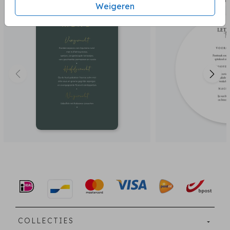
Menukaart
menu
Weigeren
COLLECTIES