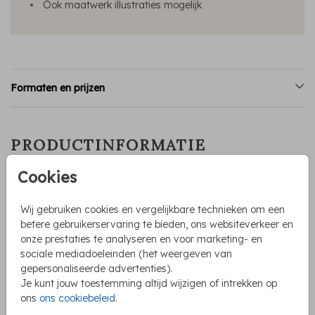
Ook maatwerk illustraties mogelijk
Formaten en prijzen
PRODUCTINFORMATIE
Cookies
OMSCHRIJVING
Bekijk hier
alle designs in deze stijl
Wij gebruiken cookies en vergelijkbare technieken om een
Een mooie uitnodiging voor jullie huwelijk met een waterverf
betere gebruikerservaring te bieden, ons websiteverkeer en
takje in groene kleur. Deze trouwkaart heeft ronde hoeken
onze prestaties te analyseren en voor marketing- en
wat de kaart een extra mooi effect geeft.
sociale mediadoeleinden (het weergeven van
Toon meer
gepersonaliseerde advertenties).
Je kunt jouw toestemming altijd wijzigen of intrekken op
ons
ons cookiebeleid
.
COLLECTIE