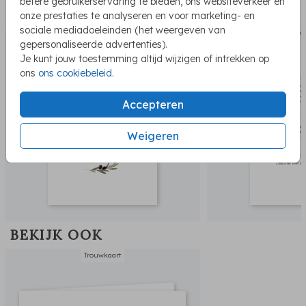
betere gebruikerservaring te bieden, ons websiteverkeer en
PASSEND BIJ DE KAART
onze prestaties te analyseren en voor marketing- en
sociale mediadoeleinden (het weergeven van
tafelnummer
menu
gepersonaliseerde advertenties).
Je kunt jouw toestemming altijd wijzigen of intrekken op
ons
ons cookiebeleid
.
Accepteren
Weigeren
BEKIJK OOK
Trouwkaart