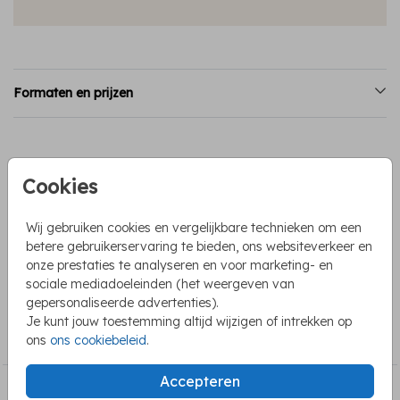
Formaten en prijzen
PRODUCTINFORMATIE
Cookies
OMSCHRIJVING
Wij gebruiken cookies en vergelijkbare technieken om een
Staande trouwkaart in een rustig design. De initialen staan
betere gebruikerservaring te bieden, ons websiteverkeer en
voorop de kaart en een roestbruin takje tussen lijntjes. Deze
onze prestaties te analyseren en voor marketing- en
kaart is helemaal zelf aan te passen in kleur.
sociale mediadoeleinden (het weergeven van
gepersonaliseerde advertenties).
COLLECTIE
Je kunt jouw toestemming altijd wijzigen of intrekken op
Alle trouwkaarten
ons
ons cookiebeleid
.
Accepteren
BEKIJK OOK