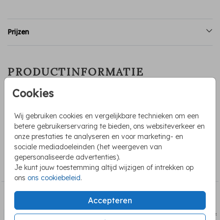
Prijzen
PRODUCTINFORMATIE
Cookies
OMSCHRIJVING
Adressticker voor trouwen met een illustratie van een
Wij gebruiken cookies en vergelijkbare technieken om een
veldboeket. LET OP: Voer voordat je in de editor gaat het
betere gebruikerservaring te bieden, ons websiteverkeer en
aantal in bij "opties selecteren". Formaat stickers 97x45mm.
onze prestaties te analyseren en voor marketing- en
sociale mediadoeleinden (het weergeven van
COLLECTIE
gepersonaliseerde advertenties).
Je kunt jouw toestemming altijd wijzigen of intrekken op
Adresstickers
ons
ons cookiebeleid
.
BEKIJK OOK
Accepteren
adressticker
adress