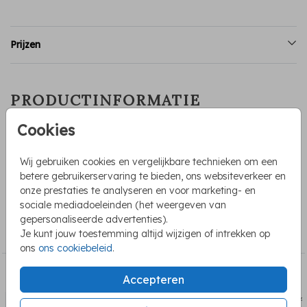
Prijzen
PRODUCTINFORMATIE
Cookies
OMSCHRIJVING
Adressticker voor trouwen met een illustratie van ballonnen.
Wij gebruiken cookies en vergelijkbare technieken om een
LET OP: Voer voordat je in de editor gaat het aantal in bij
betere gebruikerservaring te bieden, ons websiteverkeer en
"opties selecteren". Formaat stickers 97x45mm.
onze prestaties te analyseren en voor marketing- en
sociale mediadoeleinden (het weergeven van
COLLECTIE
gepersonaliseerde advertenties).
Je kunt jouw toestemming altijd wijzigen of intrekken op
Adresstickers
ons
ons cookiebeleid
.
BEKIJK OOK
Accepteren
adressticker
adress