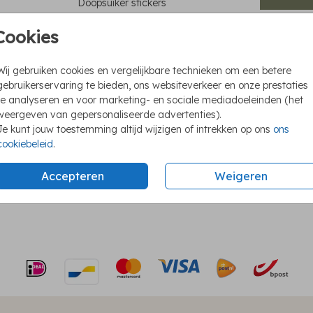
Doopsuiker stickers
Cookies
Stic
Wij gebruiken cookies en vergelijkbare technieken om een betere
Eenv
gebruikerservaring te bieden, ons websiteverkeer en onze prestaties
Vers
te analyseren en voor marketing- en sociale mediadoeleinden (het
Nu o
weergeven van gepersonaliseerde advertenties).
Je kunt jouw toestemming altijd wijzigen of intrekken op ons
ons
cookiebeleid
.
Accepteren
Weigeren
Prijzen