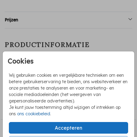
Prijzen
PRODUCTINFORMATIE
OMSCHRIJVING
Cookies
Adressticker voor geboorte met een illustratie van een
blauwe ballon. LET OP: Voer voordat je in de editor gaat
Wij gebruiken cookies en vergelijkbare technieken om een
het aantal in bij "opties selecteren". Formaat stickers
betere gebruikerservaring te bieden, ons websiteverkeer en
60x30mm per vel van 24 stuks
onze prestaties te analyseren en voor marketing- en
sociale mediadoeleinden (het weergeven van
gepersonaliseerde advertenties).
COLLECTIE
Je kunt jouw toestemming altijd wijzigen of intrekken op
Adresstickers geboorte
ons
ons cookiebeleid
.
Accepteren
BEKIJK OOK