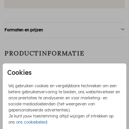
Formaten en prijzen
PRODUCTINFORMATIE
OMSCHRIJVING
Cookies
Wanneer je op zoek bent naar een origineel geboortekaartje
voor jullie dochter, is deze stans boogvorm kaart met een
Wij gebruiken cookies en vergelijkbare technieken om een
illustratie van een zon en landschap met goudfolie stipjes
betere gebruikerservaring te bieden, ons websiteverkeer en
en tekst een perfecte keuze. Een prachtige illustratie van
onze prestaties te analyseren en voor marketing- en
een landschap in mooie roze tinten.
Toon meer
sociale mediadoeleinden (het weergeven van
gepersonaliseerde advertenties).
Huisvanmijn
Je kunt jouw toestemming altijd wijzigen of intrekken op
ons
ons cookiebeleid
.
COLLECTIE