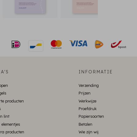
A'S
INFORMATIE
ppen
Verzending
gels
Prijzen
te producten
Werkwijze
s
Proefdruk
n lint
Papiersoorten
 elementjes
Betalen
xtra producten
Wie zijn wij