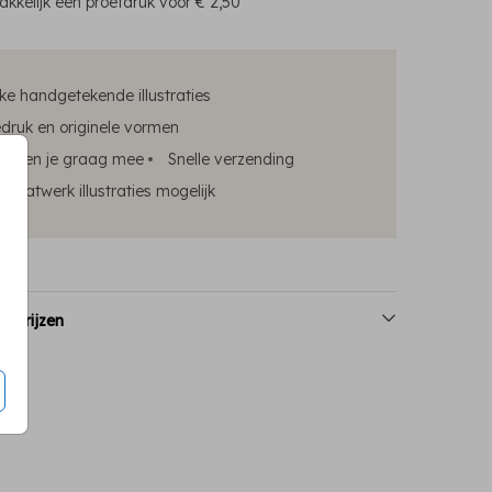
kkelijk een proefdruk voor
€ 2,50
ke handgetekende illustraties
edruk en originele vormen
elpen je graag mee
Snelle verzending
maatwerk illustraties mogelijk
n prijzen
ve the date
save the date
save the dat