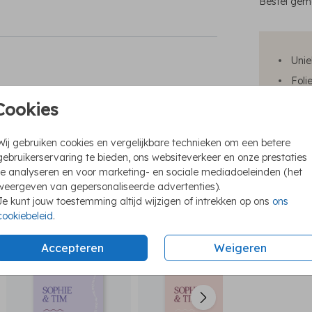
Bestel gema
Unie
Foli
We h
Cookies
Ook 
Wij gebruiken cookies en vergelijkbare technieken om een betere
gebruikerservaring te bieden, ons websiteverkeer en onze prestaties
te analyseren en voor marketing- en sociale mediadoeleinden (het
weergeven van gepersonaliseerde advertenties).
Je kunt jouw toestemming altijd wijzigen of intrekken op ons
ons
Formaten e
cookiebeleid
.
save the date
save the date
sa
Accepteren
Weigeren