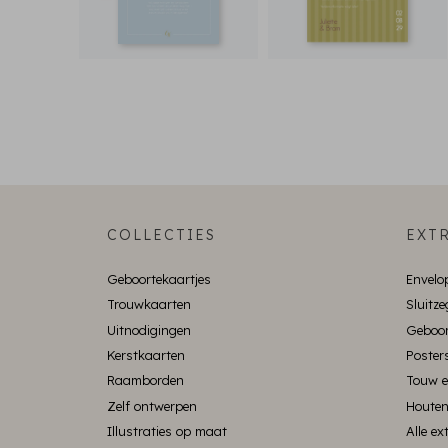
COLLECTIES
EXTR
Geboortekaartjes
Envelo
Trouwkaarten
Sluitze
Uitnodigingen
Geboor
Kerstkaarten
Poster
Raamborden
Touw e
Zelf ontwerpen
Houten
Illustraties op maat
Alle e