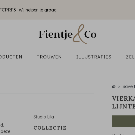
k FCPRF3
Wij helpen je graag!
ODUCTEN
TROUWEN
ILLUSTRATIES
ZE
Save 
VIERK
LIJNT
Studio Lila
d.
COLLECTIE
j deze