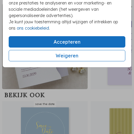
onze prestaties te analyseren en voor marketing- en
trouwkaart
welkom
sociale mediadoeleinden (het weergeven van
gepersonaliseerde advertenties).
Je kunt jouw toestemming altijd wijzigen of intrekken op
ons
ons cookiebeleid
.
Accepteren
Weigeren
BEKIJK OOK
save the date