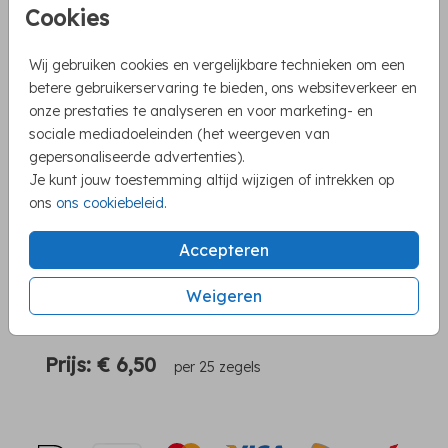
Cookies
Wij gebruiken cookies en vergelijkbare technieken om een
betere gebruikerservaring te bieden, ons websiteverkeer en
onze prestaties te analyseren en voor marketing- en
Mooie producten om je kaart iets extra's te
sociale mediadoeleinden (het weergeven van
geven
gepersonaliseerde advertenties).
Je kunt jouw toestemming altijd wijzigen of intrekken op
Eenvoudig te bestellen via de shop
ons
ons cookiebeleid
.
Snelle levering
Accepteren
Weigeren
OMSCHRIJVING
Sluitzegel feest biertjes
Prijs:
€ 6,50
per 25 zegels