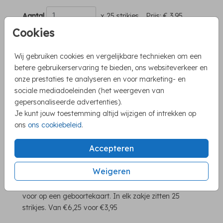
Aantal
x 25 strikjes
Prijs:
€ 3,95
Cookies
Wij gebruiken cookies en vergelijkbare technieken om een
betere gebruikerservaring te bieden, ons websiteverkeer en
onze prestaties te analyseren en voor marketing- en
Mooie producten om je kaart iets extra's te
sociale mediadoeleinden (het weergeven van
gepersonaliseerde advertenties).
geven
Je kunt jouw toestemming altijd wijzigen of intrekken op
Eenvoudig te bestellen via de shop
ons
ons cookiebeleid
.
Snelle levering
Accepteren
Weigeren
OMSCHRIJVING
Mooie mintgroene strikjes met gemakkelijk plakstripje
voor op een geboortekaart. In elk zakje zitten 25
strikjes. Van €6,25 voor €3,95