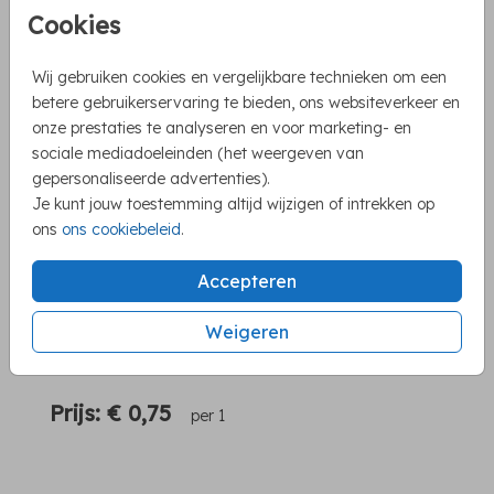
Cookies
Wij gebruiken cookies en vergelijkbare technieken om een
betere gebruikerservaring te bieden, ons websiteverkeer en
onze prestaties te analyseren en voor marketing- en
Mooie producten om je kaart iets extra's te
sociale mediadoeleinden (het weergeven van
gepersonaliseerde advertenties).
geven
Je kunt jouw toestemming altijd wijzigen of intrekken op
Eenvoudig te bestellen via de shop
ons
ons cookiebeleid
.
Snelle levering
Accepteren
Weigeren
OMSCHRIJVING
wit met goudfolie hartjes 22 x 11
Prijs:
€ 0,75
per 1