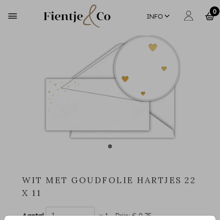
0
INFO
WIT MET GOUDFOLIE HARTJES 22
X 11
Aantal
x 1
Prijs:
€ 0,75