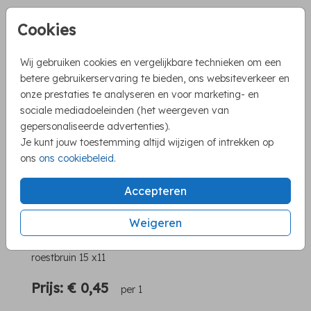
Aantal
x 1
Prijs:
€ 0,45
Cookies
Wij gebruiken cookies en vergelijkbare technieken om een
betere gebruikerservaring te bieden, ons websiteverkeer en
onze prestaties te analyseren en voor marketing- en
sociale mediadoeleinden (het weergeven van
Mooie producten om je kaart iets extra's te
gepersonaliseerde advertenties).
Je kunt jouw toestemming altijd wijzigen of intrekken op
geven
ons
ons cookiebeleid
.
Eenvoudig te bestellen via de shop
Snelle levering
Accepteren
Weigeren
OMSCHRIJVING
roestbruin 15 x11
Prijs:
€ 0,45
per 1