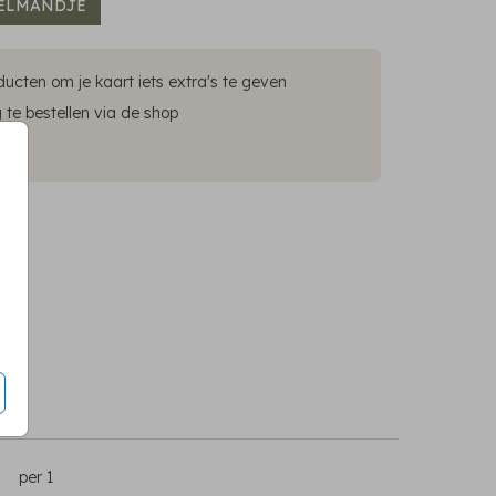
ELMANDJE
ucten om je kaart iets extra's te geven
te bestellen via de shop
ering
5
per 1