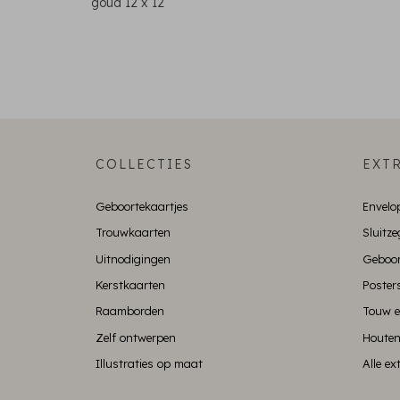
goud 12 x 12
COLLECTIES
EXTR
Geboortekaartjes
Envelo
Trouwkaarten
Sluitze
Uitnodigingen
Geboor
Kerstkaarten
Poster
Raamborden
Touw e
Zelf ontwerpen
Houten
Illustraties op maat
Alle e