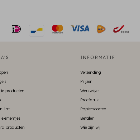
A'S
INFORMATIE
ppen
Verzending
gels
Prijzen
te producten
Werkwijze
s
Proefdruk
n lint
Papiersoorten
 elementjes
Betalen
xtra producten
Wie zijn wij