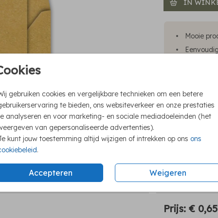
IN WINK
Mooie prod
Eenvoudig 
Snelle lev
Cookies
Wij gebruiken cookies en vergelijkbare technieken om een betere
gebruikerservaring te bieden, ons websiteverkeer en onze prestaties
te analyseren en voor marketing- en sociale mediadoeleinden (het
weergeven van gepersonaliseerde advertenties).
Je kunt jouw toestemming altijd wijzigen of intrekken op ons
ons
cookiebeleid
.
Accepteren
Weigeren
Prijs:
€ 0,6