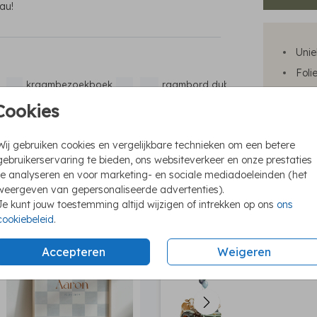
au!
Unie
Foli
kraambezoekboek
raambord dubbel
m
We h
Cookies
Ook 
Wij gebruiken cookies en vergelijkbare technieken om een betere
gebruikerservaring te bieden, ons websiteverkeer en onze prestaties
te analyseren en voor marketing- en sociale mediadoeleinden (het
weergeven van gepersonaliseerde advertenties).
Prijzen
Je kunt jouw toestemming altijd wijzigen of intrekken op ons
ons
cookiebeleid
.
poster
poster
Accepteren
Weigeren