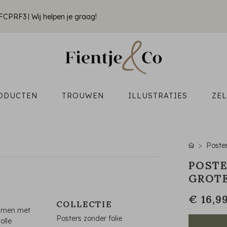
k FCPRF3
Wij helpen je graag!
ODUCTEN
TROUWEN
ILLUSTRATIES
ZE
Poste
POSTE
GROTE
€ 16,9
COLLECTIE
samen met
Posters zonder folie
olle