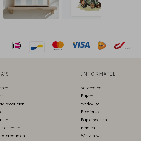
A'S
INFORMATIE
ppen
Verzending
gels
Prijzen
te producten
Werkwijze
s
Proefdruk
n lint
Papiersoorten
 elementjes
Betalen
xtra producten
Wie zijn wij