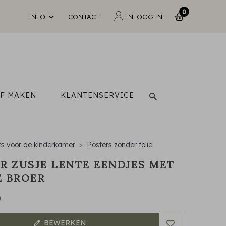
0
INFO
CONTACT
INLOGGEN
LF MAKEN
KLANTENSERVICE
rs voor de kinderkamer
Posters zonder folie
R ZUSJE LENTE EENDJES MET
 BROER
9
BEWERKEN