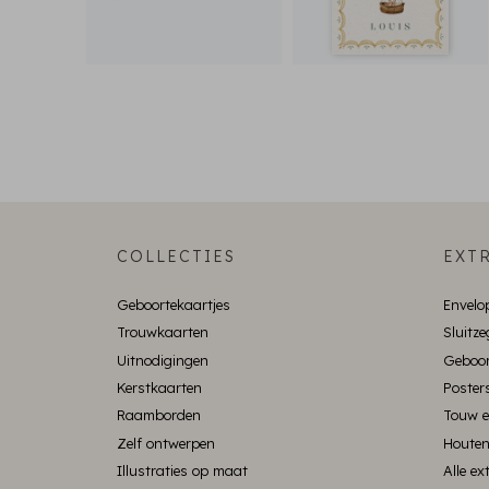
COLLECTIES
EXTR
Geboortekaartjes
Envelo
Trouwkaarten
Sluitze
Uitnodigingen
Geboor
Kerstkaarten
Poster
Raamborden
Touw e
Zelf ontwerpen
Houten
Illustraties op maat
Alle e