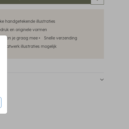
ke handgetekende illustraties
edruk en originele vormen
emorybox
elpen je graag mee
Snelle verzending
maatwerk illustraties mogelijk
poster
poster
poster