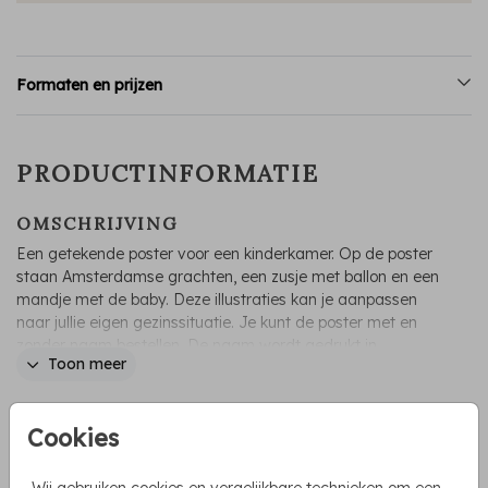
Formaten en prijzen
PRODUCTINFORMATIE
OMSCHRIJVING
Een getekende poster voor een kinderkamer. Op de poster
staan Amsterdamse grachten, een zusje met ballon en een
mandje met de baby. Deze illustraties kan je aanpassen
naar jullie eigen gezinssituatie. Je kunt de poster met en
zonder naam bestellen. De naam wordt gedrukt in
Toon meer
goudfolie. Bekijk ook het geboortekaartje uit deze serie.
Irene Jelier
Cookies
COLLECTIE
Posters met folie
Wij gebruiken cookies en vergelijkbare technieken om een