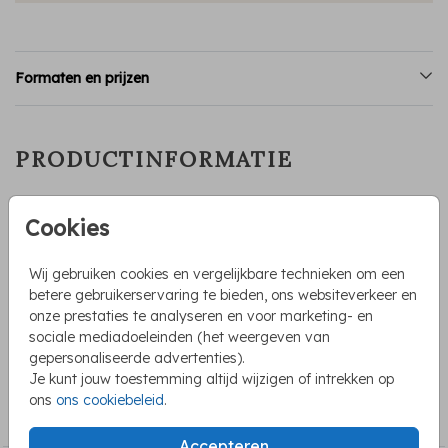
Formaten en prijzen
PRODUCTINFORMATIE
OMSCHRIJVING
Cookies
Vrolijke poster voor een kinderkamer. Prachtig geïllustreerde
tekening met een giraffe, een neushoorn, cheetah, toekan
Wij gebruiken cookies en vergelijkbare technieken om een
en een aapje. De tropische bladeren maken het geheel af.
betere gebruikerservaring te bieden, ons websiteverkeer en
Pas de naam en de geboortegegevens zelf aan in onze
onze prestaties te analyseren en voor marketing- en
editor.
Toon meer
sociale mediadoeleinden (het weergeven van
gepersonaliseerde advertenties).
Je kunt jouw toestemming altijd wijzigen of intrekken op
COLLECTIE
ons
ons cookiebeleid
.
Poster
Accepteren