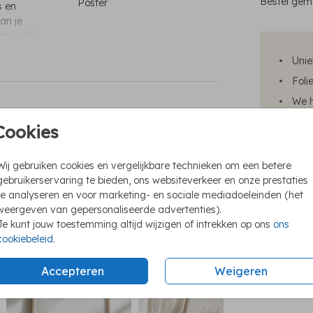
Bestel gema
Poster
s en
an je
eenvoudig
neren
Unie
Foli
We h
Ook 
Cookies
geboortekaartje
Wij gebruiken cookies en vergelijkbare technieken om een betere
gebruikerservaring te bieden, ons websiteverkeer en onze prestaties
te analyseren en voor marketing- en sociale mediadoeleinden (het
Formaten e
weergeven van gepersonaliseerde advertenties).
Je kunt jouw toestemming altijd wijzigen of intrekken op ons
ons
cookiebeleid
.
Accepteren
Weigeren
poster 40x40
poster