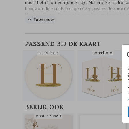
naast het initiaal van jullie kindje. Met vrolijke illustratie
hoogwaardige prints brengen deze posters de kamer v
kleintje tot leven. Deze posten wordt staand gedrukt, 
Toon meer
op te hangen en ideaal als cadeau! Deze kan je combi
met het geboortekaartje uit deze serie.
PASSEND BIJ DE KAART
sluitsticker
raambord
BEKIJK OOK
poster 60x60