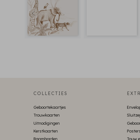
COLLECTIES
EXTR
Geboortekaartjes
Envelo
Trouwkaarten
Sluitze
Uitnodigingen
Geboor
Kerstkaarten
Poster
Raamborden
Touw e