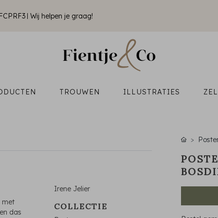
k FCPRF3
Wij helpen je graag!
ODUCTEN
TROUWEN
ILLUSTRATIES
ZE
Poste
POSTE
BOSDI
Irene Jelier
h met
COLLECTIE
een das