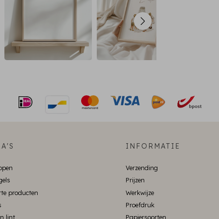
A'S
INFORMATIE
ppen
Verzending
gels
Prijzen
te producten
Werkwijze
s
Proefdruk
n lint
Papiersoorten