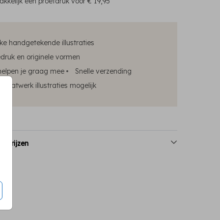
kkelijk een proefdruk voor
€ 19,95
ke handgetekende illustraties
edruk en originele vormen
elpen je graag mee
Snelle verzending
maatwerk illustraties mogelijk
n prijzen
poster
poster
poster