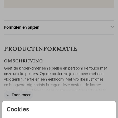
Formaten en prijzen
PRODUCTINFORMATIE
OMSCHRIJVING
Geef de kinderkamer een speelse en persoonlijke touch met
onze unieke posters. Op de poster zie je een beer met een
vlaggenlijn, hertje en een eekhoorn. Met vrolijke illustraties
en hoogwaardige prints brengen deze posters de kamer
van je kleintje tot leven. Deze posten wordt liggend gedrukt,
Toon meer
eenvoudig op te hangen en ideaal als cadeau! Deze kan je
combineren met het geboortekaartje uit deze serie.
Irene Jelier
Cookies
COLLECTIE