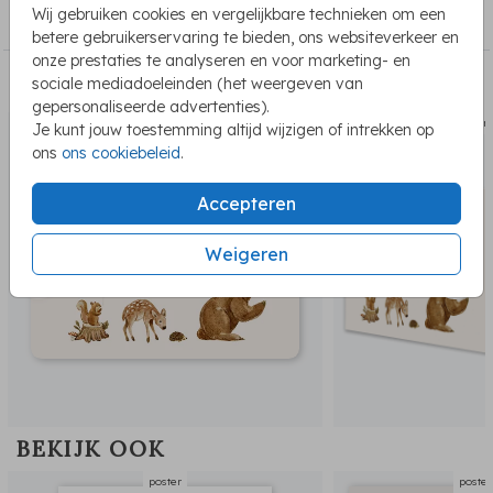
Wij gebruiken cookies en vergelijkbare technieken om een
Poster
betere gebruikerservaring te bieden, ons websiteverkeer en
onze prestaties te analyseren en voor marketing- en
sociale mediadoeleinden (het weergeven van
PASSEND BIJ DE KAART
gepersonaliseerde advertenties).
geboortekaartje
raam
Je kunt jouw toestemming altijd wijzigen of intrekken op
ons
ons cookiebeleid
.
Accepteren
Weigeren
BEKIJK OOK
poster
poster