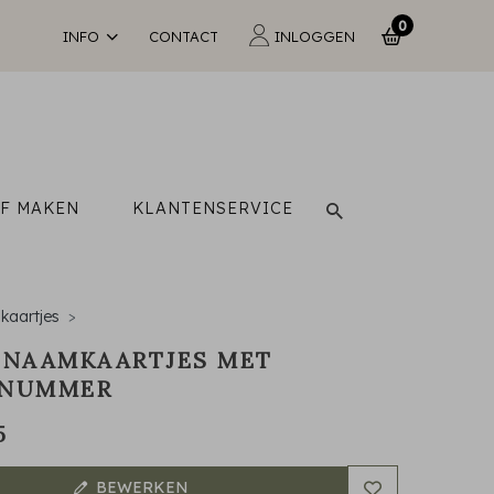
0
INFO
CONTACT
INLOGGEN
LF MAKEN
KLANTENSERVICE
aartjes
 NAAMKAARTJES MET
LNUMMER
5
BEWERKEN