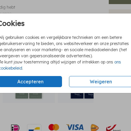
odig hebt
in onze
8 cm, dus
Cookies
Naam
Kies
 er maar
Wij gebruiken cookies en vergelijkbare technieken om een betere
Bewe
t
gebruikerservaring te bieden, ons websiteverkeer en onze prestaties
oordeliger
te analyseren en voor marketing- en sociale mediadoeleinden (het
naamkaartjes
naamkaartjes
na
én ontwerp,
weergeven van gepersonaliseerde advertenties).
Je kunt jouw toestemming altijd wijzigen of intrekken op ons
ons
cookiebeleid
.
Prijzen
Accepteren
Weigeren
lt
het wilt.
sneden en