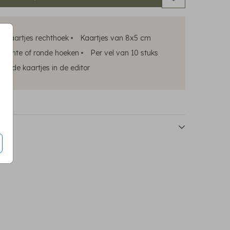
kaartjes rechthoek
Kaartjes van 8x5 cm
 rechte of ronde hoeken
Per vel van 10 stuks
rk de kaartjes in de editor
amkaartjes
naamkaartjes
naamkaartje