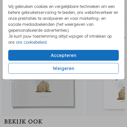
COLLECTIE
locatie, laat het ons weten!
Wij gebruiken cookies en vergelijkbare technieken om een
Trouwen
betere gebruikerservaring te bieden, ons websiteverkeer en
Ter info: Deze kaart bestaat uit meerdere onderdelen, en
onze prestaties te analyseren en voor marketing- en
wordt uitgesneden uit een vel van 21x21cm. Daarom zie je
sociale mediadoeleinden (het weergeven van
PASSEND BIJ DE KAART
bij het bestelproces dit formaat staan. De kaart past
gepersonaliseerde advertenties).
daarna in een envelop van 12x18 cm.
Je kunt jouw toestemming altijd wijzigen of intrekken op
gastenboek
save t
ons
ons cookiebeleid
.
Accepteren
Weigeren
BEKIJK OOK