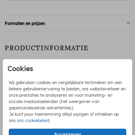
Formaten en prijzen
PRODUCTINFORMATIE
OMSCHRIJVING
Cookies
Save the date kaart met een los label waar een foto op
staat. Je kunt de kaarten zelf eenvoudig bewerken en
Wij gebruiken cookies en vergelijkbare technieken om een
aanpassen in onze editor. Maak vast met een paperclip.
betere gebruikerservaring te bieden, ons websiteverkeer en
Deze moet je er nog los bijbestellen. De teksten worden
onze prestaties te analyseren en voor marketing- en
gedrukt in goud folie. De kleuren van de kaart kan je
Toon meer
sociale mediadoeleinden (het weergeven van
aanpassen bij de kleuren van je foto.
gepersonaliseerde advertenties).
Je kunt jouw toestemming altijd wijzigen of intrekken op
Formaat onderste kaart is 10x17,5 cm
COLLECTIE
ons
ons cookiebeleid
.
Formaat foto label 6,5x13,5 cm
Trouwen
Accepteren