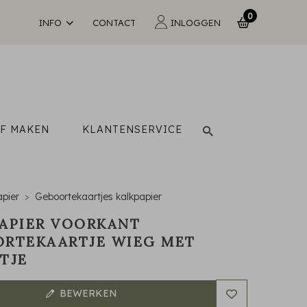
0
INFO
CONTACT
INLOGGEN
LF MAKEN
KLANTENSERVICE
pier
Geboortekaartjes kalkpapier
APIER VOORKANT
RTEKAARTJE WIEG MET
TJE
BEWERKEN