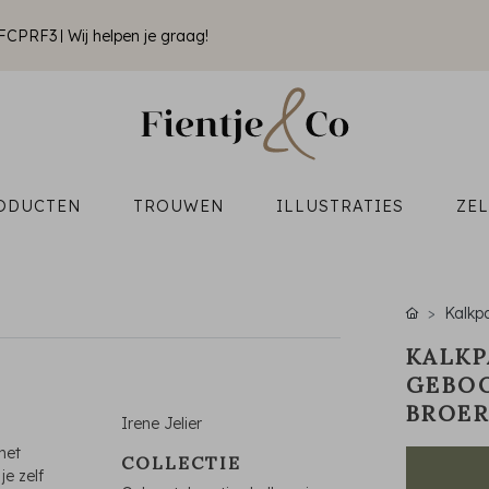
k FCPRF3
Wij helpen je graag!
ODUCTEN
TROUWEN
ILLUSTRATIES
ZE
Kalkpa
KALKP
GEBOO
BROER
Irene Jelier
met
COLLECTIE
je zelf