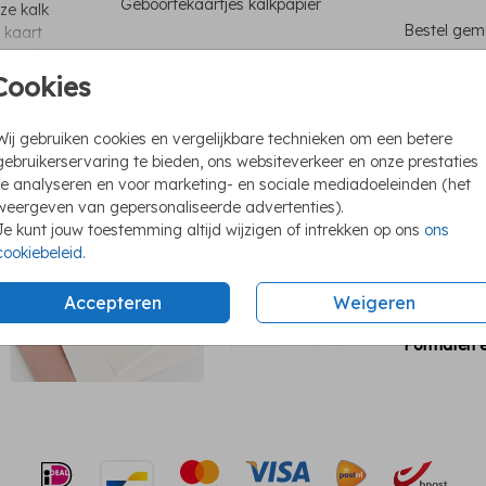
Geboortekaartjes kalkpapier
ze kalk
Bestel gema
e kaart
 zoals
 met een
Cookies
Unie
Wij gebruiken cookies en vergelijkbare technieken om een betere
Foli
gebruikerservaring te bieden, ons websiteverkeer en onze prestaties
te analyseren en voor marketing- en sociale mediadoeleinden (het
We h
weergeven van gepersonaliseerde advertenties).
Ook 
Je kunt jouw toestemming altijd wijzigen of intrekken op ons
ons
cookiebeleid
.
Accepteren
Weigeren
Formaten e