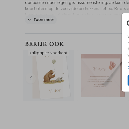
aanpassen naar eigen gezinssamenstelling. Je kunt de
kaart alleen op de voorzijde bedrukken. Let op: Bij dez
hoort ook een achterkaart. Hier druk je de gegevens op
Toon meer
naam en adresgegevens. Je voegt de kaarten samen
paperclip.
BEKIJK OOK
kalkpapier voorkant