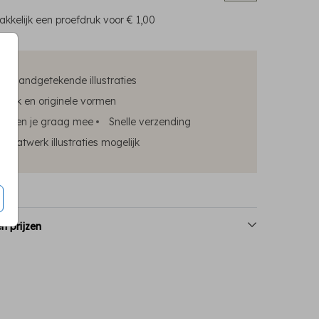
kkelijk een proefdruk voor
€ 1,00
ke handgetekende illustraties
edruk en originele vormen
elpen je graag mee
Snelle verzending
maatwerk illustraties mogelijk
n prijzen