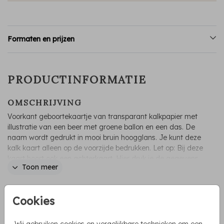
Formaten en prijzen
PRODUCTINFORMATIE
OMSCHRIJVING
Voorkant geboortekaartje van transparant kalkpapier met
illustratie van een beer met groene ballon en een das. De
naam wordt gedrukt in mooi bruin hoogglans. Je kunt deze
kalk kaart alleen op de voorzijde bedrukken. Let op: Bij deze
kaart hoort ook een achterkaart. Hier druk je de gegevens
Toon meer
op zoals naam en adresgegevens. Je voegt de kaarten
samen met een paperclip.
Irene Jelier
Cookies
COLLECTIE
Geboortekaartjes kalkpapier
Wij gebruiken cookies en vergelijkbare technieken om een