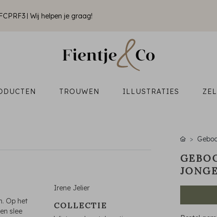
k FCPRF3
Wij helpen je graag!
ODUCTEN
TROUWEN
ILLUSTRATIES
ZE
Geboo
GEBOO
JONGE
Irene Jelier
on. Op het
COLLECTIE
een slee