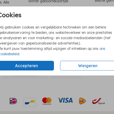
Bestel gema
Winter geboortekaartjes
. Alle
Cookies
Unie
Wij gebruiken cookies en vergelijkbare technieken om een betere
Foli
gebruikerservaring te bieden, ons websiteverkeer en onze prestaties
We h
te analyseren en voor marketing- en sociale mediadoeleinden (het
weergeven van gepersonaliseerde advertenties).
Ook 
Je kunt jouw toestemming altijd wijzigen of intrekken op ons
ons
cookiebeleid
.
Accepteren
Weigeren
Formaten e