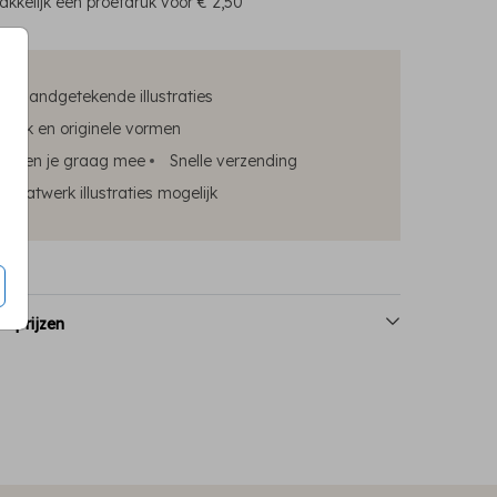
kkelijk een proefdruk voor
€ 2,50
ke handgetekende illustraties
edruk en originele vormen
elpen je graag mee
Snelle verzending
maatwerk illustraties mogelijk
n prijzen